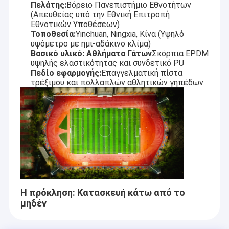
Πελάτης:
Βόρειο Πανεπιστήμιο Εθνοτήτων
(Απευθείας υπό την Εθνική Επιτροπή
Εθνοτικών Υποθέσεων)
Τοποθεσία:
Yinchuan, Ningxia, Κίνα (Υψηλό
υψόμετρο με ημι-αδάκινο κλίμα)
Βασικό υλικό:
Αθλήματα Γάτων
Σκόρπια EPDM
υψηλής ελαστικότητας και συνδετικό PU
Πεδίο εφαρμογής:
Επαγγελματική πίστα
τρέξιμου και πολλαπλών αθλητικών γηπέδων
Η πρόκληση: Κατασκευή κάτω από το
μηδέν