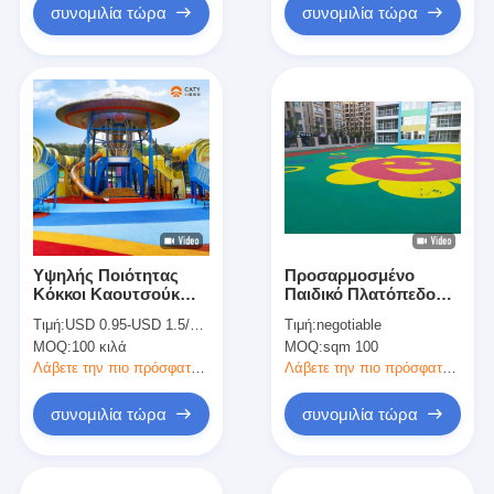
συνομιλία τώρα
συνομιλία τώρα
Υψηλής Ποιότητας
Προσαρμοσμένο
Κόκκοι Καουτσούκ
Παιδικό Πλατόπεδο
EPDM SBR για
Αθλητισμού Γόμα για
Τιμή:
USD 0.95-USD 1.5/KG
Τιμή:
negotiable
Επιφάνεια Ταρτάν για
Παιδικό Σχολείο
MOQ:
100 κιλά
MOQ:
sqm 100
Εξωτερικούς Χώρους
Παιδικής Χαράς
Λάβετε την πιο πρόσφατη τιμή
Λάβετε την πιο πρόσφατη τιμή
Ασφαλές Δάπεδο
συνομιλία τώρα
συνομιλία τώρα