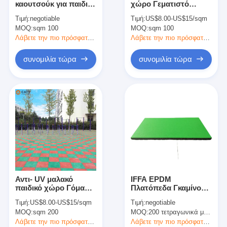
καουτσούκ για παιδικά
χώρο Γεματιστό
Λαστιχένιοι κόκκοι EPDM
παιχνίδια
πάτωμα αντι-σκι
Τιμή:
negotiable
Τιμή:
US$8.00-US$15/sqm
nontoxic πάχος 25mm
MOQ:
Εμπορικά καουτσούκ
sqm 100
MOQ:
sqm 100
Λάβετε την πιο πρόσφατη τιμή
Λάβετε την πιο πρόσφατη τιμή
Εναρμονισμένοι πλακόστρωτοι από καουτσούκ
συνομιλία τώρα
συνομιλία τώρα
τεχνητή χλόη γεμάτη
Λαστιχένιοι κόκκοι SBR
Συνδέτες PU
τεχνητή χλόη τύρφης
Εγκατάσταση πίστας
Αντι- UV μαλακό
IFFA EPDM
παιδικό χώρο Γόμα
Πλατόπεδα Γκαμίνου
πάτωμα ανθεκτικό
Επιφάνεια δαπέδου
Τιμή:
US$8.00-US$15/sqm
Τιμή:
negotiable
στην ολίσθηση
Ανθεκτικό σε καιρικές
MOQ:
sqm 200
MOQ:
200 τετραγωνικά μέτρα
πρακτικό
συνθήκες Μη τοξικό
Λάβετε την πιο πρόσφατη τιμή
Λάβετε την πιο πρόσφατη τιμή