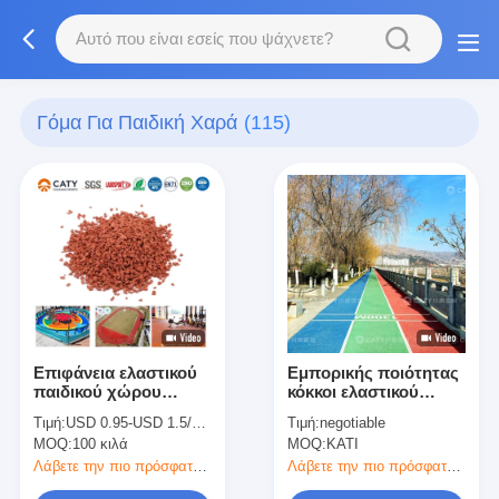
Γόμα Για Παιδική Χαρά
(115)
Επιφάνεια ελαστικού
Εμπορικής ποιότητας
παιδικού χώρου
κόκκοι ελαστικού
EPDM SBR Σκόκκαλα
EPDM για την
Τιμή:
USD 0.95-USD 1.5/KG
Τιμή:
negotiable
ελαστικού για το
αθλητική εγκατάσταση
MOQ:
100 κιλά
MOQ:
ΚΑΤΙ
δάπεδο ασφαλείας
κατάρτισης Kurash
παιδικού χώρου
Λάβετε την πιο πρόσφατη τιμή
Λάβετε την πιο πρόσφατη τιμή