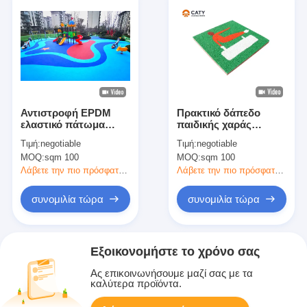
Αντιστροφή EPDM
Πρακτικό δάπεδο
ελαστικό πάτωμα
παιδικής χαράς
παιδικής χαράς με
EPDM, 1,2g/Cm3
Τιμή:
negotiable
Τιμή:
negotiable
ανθεκτικά στα UV
εξωτερικά ελαστικά
MOQ:
sqm 100
MOQ:
sqm 100
πολυχρώματα
στρώματα για το
χώρο παιχνιδιού
Λάβετε την πιο πρόσφατη τιμή
Λάβετε την πιο πρόσφατη τιμή
συνομιλία τώρα
συνομιλία τώρα
Εξοικονομήστε το χρόνο σας
Ας επικοινωνήσουμε μαζί σας με τα
καλύτερα προϊόντα.