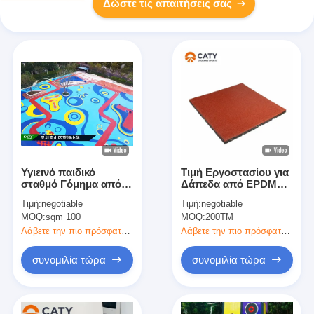
Δώστε τις απαιτήσεις σας
Υγιεινό παιδικό
Τιμή Εργοστασίου για
σταθμό Γόμημα από
Δάπεδα από EPDM
καουτσούκ Καλή
Καουτσούκ
Τιμή:
negotiable
Τιμή:
negotiable
ανθεκτικότητα άνετο
Αντιολισθητικά και
MOQ:
sqm 100
MOQ:
200ΤΜ
Ανθεκτικά στις
Καιρικές Συνθήκες για
Λάβετε την πιο πρόσφατη τιμή
Λάβετε την πιο πρόσφατη τιμή
Υπαίθρια Γυμναστήρια
και Παιδικές Χαρές
συνομιλία τώρα
συνομιλία τώρα