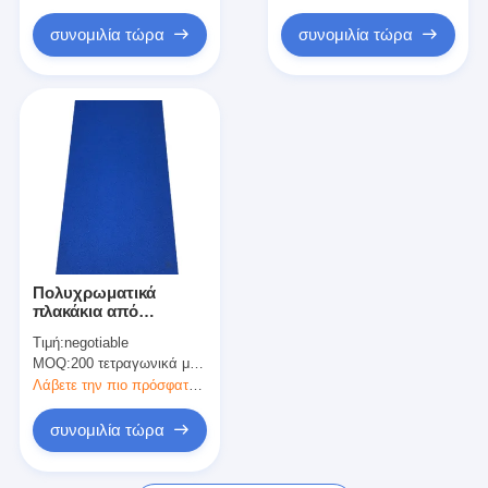
συνομιλία τώρα
συνομιλία τώρα
Πολυχρωματικά
πλακάκια από
καουτσούκ EPDM,
Τιμή:
negotiable
πάχος 25mm.
MOQ:
200 τετραγωνικά μέτρα
Λάβετε την πιο πρόσφατη τιμή
συνομιλία τώρα