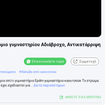
μιο γυμναστηρίου Αδιάβροχο, Αντικατάρριψη
Επικοινωνήστε τώρα
Συμμετοχή
λ πατώματα
#
Χάλυβα από καουτσούκ
ήριο σπίτι γυμναστήριο Epdm γυμναστήριο καουτσούκ Το στρώμα
χει σχεδιαστεί για ...
Δείτε περισσότερων
ΑΦΗΣΤΕ ΈΝΑ ΜΗΝΥΜΑ