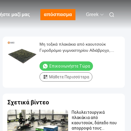
ήστε μαζί μας
απόσπασμα
Greek
Μη τοξικά πλακάκια από καουτσούκ
Γυροδρόμιο γυμναστηρίου Αδιάβροχο,
Αντικατάρριψη Καουτσούκ υψομέτρα
Επικοινωνήστε Τώρα
Μάθετε Περισσότερα
Σχετικά βίντεο
Πολυλειτουργικά
πλακάκια από
καουτσούκ, δάπεδο που
απορροφά τους