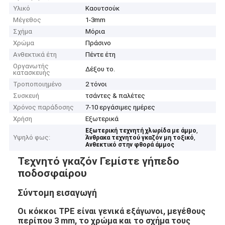
Υλικό
Καουτσούκ
Μέγεθος
1-3mm
Σχήμα
Μόρια
Χρώμα
Πράσινο
Ανθεκτικά έτη
Πέντε έτη
Οργανωτής
Δέξου το.
κατασκευής
Τροποποιημένο
2 τόνοι
Συσκευή
τσάντες & παλέτες
Χρόνος παράδοσης
7-10 εργάσιμες ημέρες
Χρήση
Εξωτερικά
,
Εξωτερική τεχνητή χλωρίδα με άμμο
Υψηλό φως:
,
Άνθρακα τεχνητού γκαζόν μη τοξικό
Ανθεκτικό στην φθορά άμμος
Τεχνητό γκαζόν Γεμίστε γήπεδο
ποδοσφαίρου
Σύντομη εισαγωγή
Οι κόκκοι TPE είναι γενικά εξάγωνοι, μεγέθους
περίπου 3 mm, το χρώμα και το σχήμα τους