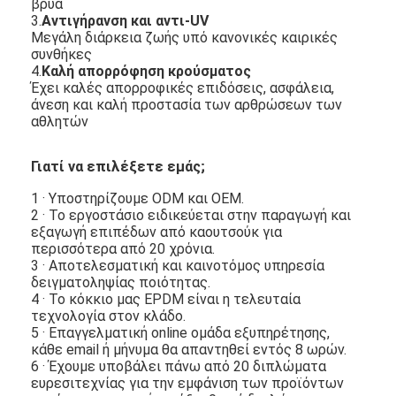
βρύα
3.
Αντιγήρανση και αντι-UV
Μεγάλη διάρκεια ζωής υπό κανονικές καιρικές
συνθήκες
4.
Καλή απορρόφηση κρούσματος
Έχει καλές απορροφικές επιδόσεις, ασφάλεια,
άνεση και καλή προστασία των αρθρώσεων των
αθλητών
Γιατί να επιλέξετε εμάς;
1 · Υποστηρίζουμε ODM και OEM.
2 · Το εργοστάσιο ειδικεύεται στην παραγωγή και
εξαγωγή επιπέδων από καουτσούκ για
περισσότερα από 20 χρόνια.
3 · Αποτελεσματική και καινοτόμος υπηρεσία
δειγματοληψίας ποιότητας.
Σπίτι
4 · Το κόκκιο μας EPDM είναι η τελευταία
τεχνολογία στον κλάδο.
5 · Επαγγελματική online ομάδα εξυπηρέτησης,
Προϊόντα
κάθε email ή μήνυμα θα απαντηθεί εντός 8 ωρών.
6 · Έχουμε υποβάλει πάνω από 20 διπλώματα
Βίντεο
ευρεσιτεχνίας για την εμφάνιση των προϊόντων