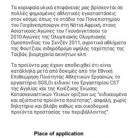
Λαστιχένιοι κόκκοι EPDM
Τα κορυφαία υλικά επιφάνειας μας βρίσκονται σε
πολλές φημισμένες αθλητικές εγκαταστάσεις
Εμπορικά καουτσούκ
στον κόσμο, όπως το στάδιο του Πανεπιστημίου
του Γιοχάνεσμπουργκ στη Νότια Αφρική, στους
Ασιατικούς Αγώνες του Γκουάνγκτσοου το
Εναρμονισμένοι πλακόστρωτοι από καουτσούκ
2010·Αγώνες της Ολυμπιακής Ολυμπιακής
Ομοσπονδίας του Σενζέν 2011, αγροτικά αθλήματα
τεχνητή χλόη γεμάτη
της Φουτζιαν, σιδηρόδρομο υψηλής ταχύτητας της
Ταϊβάν, βιομηχανία ακινήτων κλπ.
Λαστιχένιοι κόκκοι SBR
Τα προϊόντα μας έχουν αποδειχθεί ότι είναι
κατάλληλα μετά από δοκιμές από την Εθνική
Συνδέτες PU
Επιθεώρηση Ποιότητας Αθλητικών Εργασιών, το
εργαστήριο SGS,Οι ειδικοί του Εργαστηρίου CST
τεχνητή χλόη τύρφης
της Αγγλίας και της Κινέζικης Ένωσης
Κατασκευαστικών Υλικών ορίζουν ως "ειδικευμένα
Εγκατάσταση πίστας
και αξιόπιστα προϊόντα ποιότητας", ασφαλή, χωρίς
δηλητήριο και βλάβη καθώς και οικοδομικά
προϊόντα προστασίας του περιβάλλοντος".