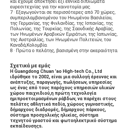
και έχουμε αποκτήσει έξι εθνικά διπλώματα
Περίπου εμείς
ευρεσιτεχνίας για την καινοτομία μας.
7 · Εξαγωγούνται σε περισσότερες από 70 χώρες,
συμπεριλαμβανομένου του Ηνωμένου Βασιλείου,
Γύρος εργοστασίων
της Γερμανίας, της Φινλανδίας, της Ισπανίας, της
Πολωνίας, της Τουρκίας, της Σαουδικής Αραβίας,
Ποιοτικός έλεγχος
των Ηνωμένων Αραβικών Εμιράτων, της Ιαπωνίας,
της Αυστραλίας, των Ηνωμένων Πολιτειών, του
Μας ελάτε σε επαφή με
Καναδά,Κολομβία.
8 · Πρώτα ο πελάτης, βασισμένη στην ακεραιότητα.
Ειδήσεις
Σχετικά με εμάς
συνομιλία τώρα
Η Guangdong Chuan 'ao High-tech Co., Ltd
ιδρύθηκε το 2002, είναι μια συλλογή έρευνας και
ανάπτυξης, παραγωγής, πωλήσεων, υπηρεσίας
ως ένας από τους παρόχους υπηρεσιών υλικών
χώρου παιχνιδιού,η πρώτη τεχνολογία
Υπόγεια από καουτσούκ αθλητικού τύπου
ημιπροετοιμασμένων ράβδων, να παρέχει στους
πελάτες αθλητικά πεδία, χώρους γυμναστικής,
Γόμα για παιδική χαρά
δήμαρχους διαδρομές, δήμαρχους πάρκους,
σύστημα προσχολικής ηλικίας, σύστημα
Υπόγεια από καουτσούκ
τεχνητού γραστού και φωτοηλεκτρικό σύστημα
εκπαίδευσης
s.