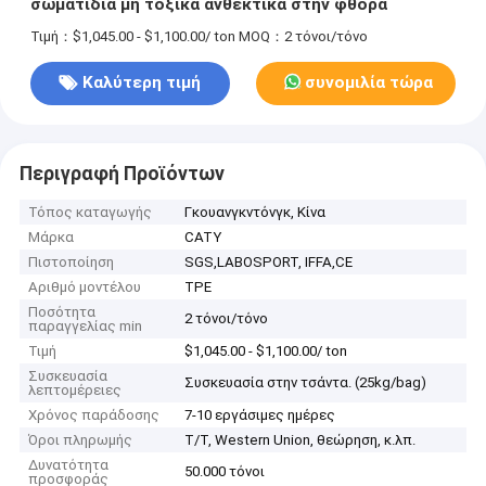
σωματίδια μη τοξικά ανθεκτικά στην φθορά
Τιμή：$1,045.00 - $1,100.00/ ton
MOQ：2 τόνοι/τόνο
Καλύτερη τιμή
συνομιλία τώρα
Περιγραφή Προϊόντων
Τόπος καταγωγής
Γκουανγκντόνγκ, Κίνα
Μάρκα
CATY
Πιστοποίηση
SGS,LABOSPORT, IFFA,CE
Αριθμό μοντέλου
TPE
Ποσότητα
2 τόνοι/τόνο
παραγγελίας min
Τιμή
$1,045.00 - $1,100.00/ ton
Συσκευασία
Συσκευασία στην τσάντα. (25kg/bag)
λεπτομέρειες
Χρόνος παράδοσης
7-10 εργάσιμες ημέρες
Όροι πληρωμής
T/T, Western Union, θεώρηση, κ.λπ.
Δυνατότητα
50.000 τόνοι
προσφοράς