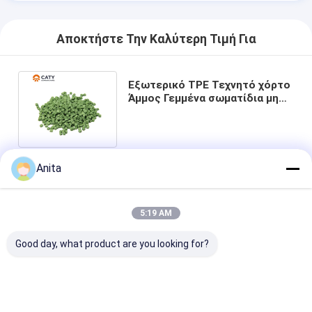
Αποκτήστε Την Καλύτερη Τιμή Για
Εξωτερικό TPE Τεχνητό χόρτο
Άμμος Γεμμένα σωματίδια μη
τοξικά ανθεκτικά στην φθορά
Anita
Κουβέντα
5:19 AM
Συνιστώμενα Προϊόντα
Good day, what product are you looking for?