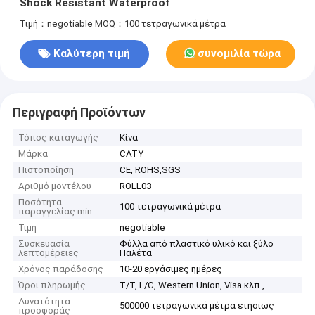
Shock Resistant Waterproof
Τιμή：negotiable
MOQ：100 τετραγωνικά μέτρα
Καλύτερη τιμή
συνομιλία τώρα
Περιγραφή Προϊόντων
Τόπος καταγωγής
Κίνα
Μάρκα
CATY
Πιστοποίηση
CE, ROHS,SGS
Αριθμό μοντέλου
ROLL03
Ποσότητα
100 τετραγωνικά μέτρα
παραγγελίας min
Τιμή
negotiable
Συσκευασία
Φύλλα από πλαστικό υλικό και ξύλο
λεπτομέρειες
Παλέτα
Χρόνος παράδοσης
10-20 εργάσιμες ημέρες
Όροι πληρωμής
Τ/Τ, L/C, Western Union, Visa κλπ.,
Δυνατότητα
500000 τετραγωνικά μέτρα ετησίως
προσφοράς