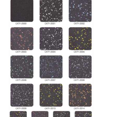
Λαστιχένιοι κόκκοι EPDM
Εμπορικά καουτσούκ
Εναρμονισμένοι πλακόστρωτοι από καουτσούκ
τεχνητή χλόη γεμάτη
Λαστιχένιοι κόκκοι SBR
Συνδέτες PU
τεχνητή χλόη τύρφης
Εγκατάσταση πίστας