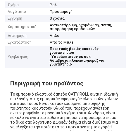
Σχήμα
Ρολ
Λογότυπο
Προσαρμογή
Εγγύηση
3 χρόνια
Αντικατάρριψη, ηχομόνωση, άνεση,
Χαρακτηριστικά
απορρόφηση κραδασμών
Διατήρηση
Απλό.
Εγκατάσταση
Από το Μπλε
Πρακτικές βαριές συσκευές
γυμναστηρίου
Υψηλό φως:
,
,
Υπεράσπιστος σε σοκ
Αδιάβροχα πλακάκια γκαράζ για
γυμναστήριο
Περιγραφή του προϊόντος
Το εμπορικό ελαστικό δάπεδο CATY ROLL είναι η ιδανική
επιλογή για τις εμπορικές εφαρμογές ελαστικών χαλιών
και καουτσούκ.Είναι κατασκευασμένο από υψηλής
ποιότητας καουτσούκ υλικά που παρέχουν ανώτερη
αντιστροφήΜε το μοναδικό σχήμα του κυλίνδρου, είναι
εύκολο να εγκατασταθεί και μπορεί να προσαρμοστεί με
το δικό σας λογότυπο.Δωρεάν δείγμα είναι διαθέσιμο για
να ελέγξετε την ποιότητά του πριν κάνετε μια αγοράΗ