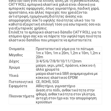
εγκατάσταση γίνεται επίσης απλή, με τη βοήθεια κόλλας.
CATY ROLL εμπορικά ελαστικά χαλιά είναι ιδανικά για
εμπορικές εφαρμογές, όπως γυμναστήριο, παιδική χαρά,
εργοστάσιο, και άλλες περιοχές που χρειάζονται
αντιστροφή, ηχομόνωση,Ιδιότητες άνεσης και
απορρόφησης σοκΤο υψηλής ποιότητας υλικό του το
καθιστά εξαιρετική επιλογή τόσο για εσωτερικές όσο και
για εξωτερικές χρήσεις.
Επιλέξτε το εμπορικό ελαστικό δάπεδο CATY ROLL για το
επόμενο έργο σας και να πάρετε την υψηλότερη ποιότητα
ελαστικού δαπέδου που μπορείτε να εμπιστευτείτε.
Ονομασία
Προστατευτικό γόμα για το πάτωμα
1m x 10m, 1m x 20m, 1,2m x 10m, 1,2m x
Μέγεθος
20m
Δάχος
3/4/5/6/7/8/9/10/11/12mm
μαύρο, γκρι, μπεζ, πράσινο, κόκκινο ή
Χρώμα
άλλα χρώματα
μαύρα ελαστικά SBR αναμεμειγμένα με
Υλικά
κόκκους ελαστικού EPDM
Πιστοποιητικά
CE, ROHS, SGS
Εφαρμόστε
Αθλητήριο, γυμναστήριο
άνεση στο πόδι, ανθεκτικότητα στην
φθορά, ανθεκτικότητα στον γλίστρα,
Πλεονεκτήματα
αντοχή στον ήχο και την απορρόφηση
κρούσεων