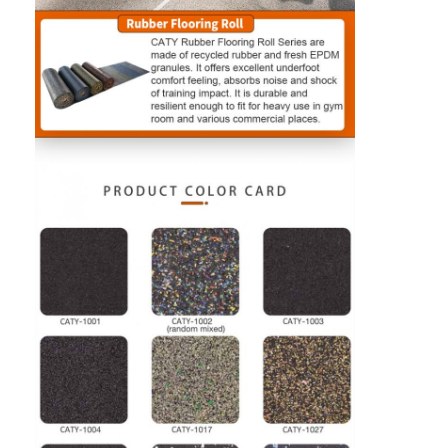
Περίπου εμείς
Γύρος εργοστασίων
Ποιοτικός έλεγχος
Μας ελάτε σε επαφή με
Ειδήσεις
συνομιλία τώρα
Υπόγεια από καουτσούκ αθλητικού τύπου
Γόμα για παιδική χαρά
Υπόγεια από καουτσούκ