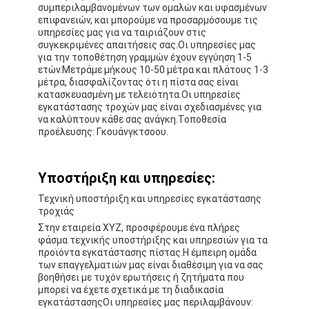
συμπεριλαμβανομένων των ομαλών και υφασμένων
Περίπου εμείς
επιφανειών, και μπορούμε να προσαρμόσουμε τις
υπηρεσίες μας για να ταιριάζουν στις
Γύρος εργοστασίων
συγκεκριμένες απαιτήσεις σας.Οι υπηρεσίες μας
για την τοποθέτηση γραμμών έχουν εγγύηση 1-5
ετών.Μετράμε μήκους 10-50 μέτρα και πλάτους 1-3
Ποιοτικός έλεγχος
μέτρα, διασφαλίζοντας ότι η πίστα σας είναι
κατασκευασμένη με τελειότητα.Οι υπηρεσίες
Μας ελάτε σε επαφή με
εγκατάστασης τροχών μας είναι σχεδιασμένες για
να καλύπτουν κάθε σας ανάγκη.Τοποθεσία
προέλευσης: Γκουάνγκτσοου.
Ειδήσεις
συνομιλία τώρα
Υποστήριξη και υπηρεσίες:
Τεχνική υποστήριξη και υπηρεσίες εγκατάστασης
τροχιάς
Υπόγεια από καουτσούκ αθλητικού τύπου
Στην εταιρεία XYZ, προσφέρουμε ένα πλήρες
φάσμα τεχνικής υποστήριξης και υπηρεσιών για τα
προϊόντα εγκατάστασης πίστας.Η έμπειρη ομάδα
Γόμα για παιδική χαρά
των επαγγελματιών μας είναι διαθέσιμη για να σας
βοηθήσει με τυχόν ερωτήσεις ή ζητήματα που
Υπόγεια από καουτσούκ
μπορεί να έχετε σχετικά με τη διαδικασία
εγκατάστασηςΟι υπηρεσίες μας περιλαμβάνουν: