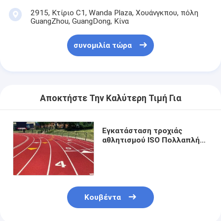
2915, Κτίριο C1, Wanda Plaza, Χουάνγκπου, πόλη
GuangZhou, GuangDong, Κίνα
συνομιλία τώρα
Αποκτήστε Την Καλύτερη Τιμή Για
Εγκατάσταση τροχιάς
αθλητισμού ISO Πολλαπλής
χρήσης κατά της ολίσθησης
Κουβέντα