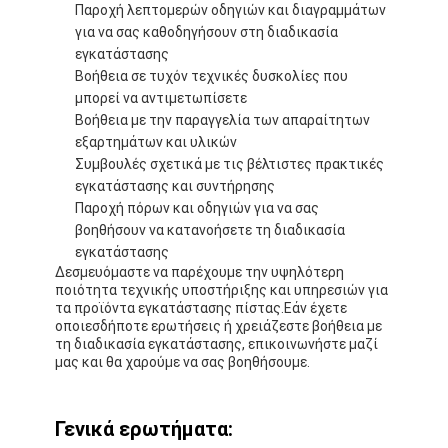
Παροχή λεπτομερών οδηγιών και διαγραμμάτων
Λαστιχένιοι κόκκοι EPDM
για να σας καθοδηγήσουν στη διαδικασία
εγκατάστασης
Εμπορικά καουτσούκ
Βοήθεια σε τυχόν τεχνικές δυσκολίες που
μπορεί να αντιμετωπίσετε
Εναρμονισμένοι πλακόστρωτοι από καουτσούκ
Βοήθεια με την παραγγελία των απαραίτητων
εξαρτημάτων και υλικών
τεχνητή χλόη γεμάτη
Συμβουλές σχετικά με τις βέλτιστες πρακτικές
εγκατάστασης και συντήρησης
Λαστιχένιοι κόκκοι SBR
Παροχή πόρων και οδηγιών για να σας
βοηθήσουν να κατανοήσετε τη διαδικασία
Συνδέτες PU
εγκατάστασης
Δεσμευόμαστε να παρέχουμε την υψηλότερη
τεχνητή χλόη τύρφης
ποιότητα τεχνικής υποστήριξης και υπηρεσιών για
τα προϊόντα εγκατάστασης πίστας.Εάν έχετε
Εγκατάσταση πίστας
οποιεσδήποτε ερωτήσεις ή χρειάζεστε βοήθεια με
τη διαδικασία εγκατάστασης, επικοινωνήστε μαζί
μας και θα χαρούμε να σας βοηθήσουμε.
Γενικά ερωτήματα: