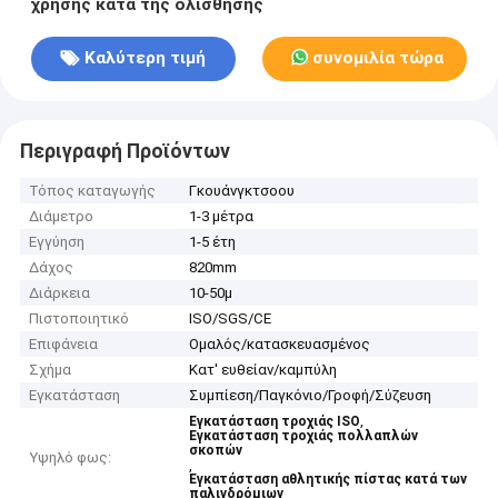
χρήσης κατά της ολίσθησης
Καλύτερη τιμή
συνομιλία τώρα
Περιγραφή Προϊόντων
Τόπος καταγωγής
Γκουάνγκτσοου
Διάμετρο
1-3 μέτρα
Εγγύηση
1-5 έτη
Δάχος
820mm
Διάρκεια
10-50μ
Πιστοποιητικό
ISO/SGS/CE
Επιφάνεια
Ομαλός/κατασκευασμένος
Σχήμα
Κατ' ευθείαν/καμπύλη
Εγκατάσταση
Συμπίεση/Παγκόνιο/Γροφή/Σύζευση
,
Εγκατάσταση τροχιάς ISO
Εγκατάσταση τροχιάς πολλαπλών
σκοπών
Υψηλό φως:
,
Εγκατάσταση αθλητικής πίστας κατά των
παλινδρόμιων