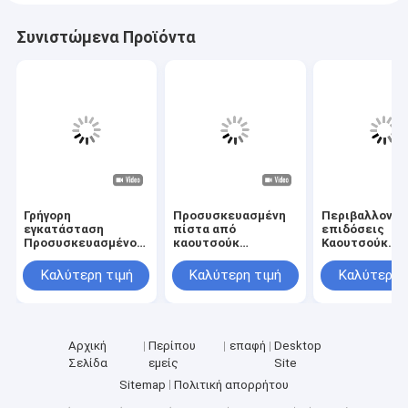
Συνιστώμενα Προϊόντα
Γρήγορη
Προσυσκευασμένη
Περιβαλλοντι
εγκατάσταση
πίστα από
επιδόσεις
Προσυσκευασμένο
καουτσούκ
Καουτσούκ
καουτσούκ Τροχιά
Προσυσκευασμένη
Αθλητική πίσ
τρέξιμο υλικό
πίστα εξωτερικού
Υβριδική άψογ
Καλύτερη τιμή
Καλύτερη τιμή
Καλύτερη 
Τροχιά τρέξιμο
αθλητισμού
επιφάνεια
Χρωματισμένα
Επιφάνεια
πλαστικός
κόκκια καουτσούκ
Συνθετική πίστα
διάδρομος
τρέξιμου
Αρχική
Περίπου
επαφή
Desktop
Σελίδα
εμείς
Site
Sitemap
Πολιτική απορρήτου