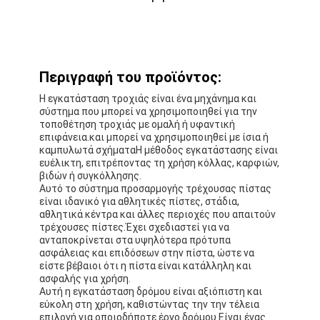
Περιγραφή του προϊόντος:
Η εγκατάσταση τροχιάς είναι ένα μηχάνημα και
σύστημα που μπορεί να χρησιμοποιηθεί για την
τοποθέτηση τροχιάς με ομαλή ή υφαντική
επιφάνεια.και μπορεί να χρησιμοποιηθεί με ίσια ή
καμπυλωτά σχήματαΗ μέθοδος εγκατάστασης είναι
ευέλικτη, επιτρέποντας τη χρήση κόλλας, καρφιών,
βιδών ή συγκόλλησης.
Αυτό το σύστημα προσαρμογής τρέχουσας πίστας
είναι ιδανικό για αθλητικές πίστες, στάδια,
αθλητικά κέντρα και άλλες περιοχές που απαιτούν
τρέχουσες πίστες.Έχει σχεδιαστεί για να
ανταποκρίνεται στα υψηλότερα πρότυπα
ασφάλειας και επιδόσεων στην πίστα, ώστε να
είστε βέβαιοι ότι η πίστα είναι κατάλληλη και
ασφαλής για χρήση.
Αυτή η εγκατάσταση δρόμου είναι αξιόπιστη και
εύκολη στη χρήση, καθιστώντας την την τέλεια
επιλογή για οποιοδήποτε έργο δρόμου.Είναι ένας