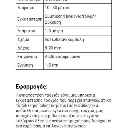
Διάρκεια
10 - 50 μέτρα
Συμπίεση/Παγκόνιο/Γροφή/
Εγκατάσταση
Σύζευση
Διάμετρο
1-3 μέτρα
Σχήμα
Κατευθείαν/Καμπύλη
Δάχος
8-20 mm
Επιφάνεια
Λάβδινο/υφασμένο
Εγγύηση
1-5 έτη
Εφαρμογές:
Η εγκατάσταση τροχιάς είναι μια υπηρεσία
Σπίτι
εγκατάστασης τροχιάς που παρέχει επαγγελματική
τοποθέτηση αθλητικής πίστας για αθλητικά
Προϊόντα
πεδία.Οι υπηρεσίες εγκατάστασης τροχιάς μας
παρέχονται με ακρίβεια και αξιοπιστία για να
Βίντεο
καλύψουν όλες τις ανάγκες τροχιάς σαςΠαρέχουμε
ένα ευρύ φάσμα επιλογών επιφάνειας,