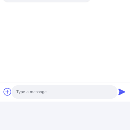
συνομιλία τώρα
Αποκτήστε Την Καλύτερη Τιμή Για
13mm ESP Προσυσκευασμένο
WA Εγκριθείσα Δρόμος
Τρέξιμου Αθλητικός Γόμος
Αθλητικός Δρόμος
Κουβέντα
Συνιστώμενα Προϊόντα
Photo