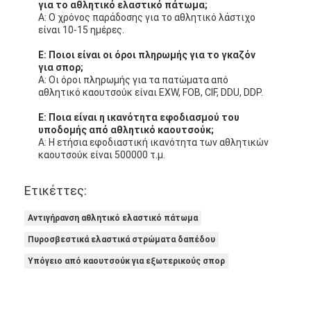
πιστοποιητικά: WA, REACH, ROHS, SGS.
Ε: Ποια είναι η ελάχιστη ποσότητα παραγγελίας
για τα αθλητικά λάστιχα;
Α: Η ελάχιστη ποσότητα παραγγελίας για το
πατώμα από αθλητικό καουτσούκ είναι 100 τ.μ.
Ε: Ποιο είναι το χρονικό διάστημα παράδοσης
για το αθλητικό ελαστικό πάτωμα;
Α: Ο χρόνος παράδοσης για το αθλητικό λάστιχο
είναι 10-15 ημέρες.
Ε: Ποιοι είναι οι όροι πληρωμής για το γκαζόν
για σπορ;
Α: Οι όροι πληρωμής για τα πατώματα από
αθλητικό καουτσούκ είναι EXW, FOB, CIF, DDU, DDP.
Ε: Ποια είναι η ικανότητα εφοδιασμού του
υποδομής από αθλητικό καουτσούκ;
Α: Η ετήσια εφοδιαστική ικανότητα των αθλητικών
καουτσούκ είναι 500000 τ.μ.
Ετικέττες: