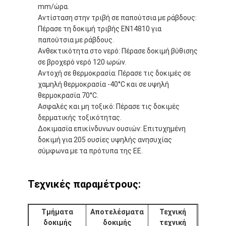
mm/ώρα.
Περίπου εμείς
Αντίσταση στην τριβή σε παπούτσια με ράβδους:
Πέρασε τη δοκιμή τριβής EN14810 για
Γύρος εργοστασίων
παπούτσια με ράβδους.
Ανθεκτικότητα στο νερό: Πέρασε δοκιμή βύθισης
Ποιοτικός έλεγχος
σε βροχερό νερό 120 ωρών.
Αντοχή σε θερμοκρασία: Πέρασε τις δοκιμές σε
Μας ελάτε σε επαφή με
χαμηλή θερμοκρασία -40°C και σε υψηλή
θερμοκρασία 70°C.
Ειδήσεις
Ασφαλές και μη τοξικό: Πέρασε τις δοκιμές
δερματικής τοξικότητας.
συνομιλία τώρα
Δοκιμασία επικίνδυνων ουσιών: Επιτυχημένη
δοκιμή για 205 ουσίες υψηλής ανησυχίας
σύμφωνα με τα πρότυπα της ΕΕ.
Υπόγεια από καουτσούκ αθλητικού τύπου
Τεχνικές παραμέτρους:
Γόμα για παιδική χαρά
Υπόγεια από καουτσούκ
Τμήματα
Αποτελέσματα
Τεχνική
δοκιμής
δοκιμής
τεχνική