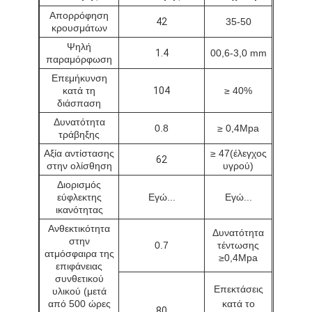
Λαστιχένιοι κόκκοι EPDM
Απορρόφηση
42
35-50
κρουσμάτων
Εμπορικά καουτσούκ
Ψηλή
1.4
00,6-3,0 mm
παραμόρφωση
Εναρμονισμένοι πλακόστρωτοι από καουτσούκ
Επεμήκυνση
κατά τη
104
≥ 40%
τεχνητή χλόη γεμάτη
διάσπαση
Δυνατότητα
0.8
≥ 0,4Mpa
Λαστιχένιοι κόκκοι SBR
τράβηξης
Αξία αντίστασης
≥ 47
(έλεγχος
62
Συνδέτες PU
στην ολίσθηση
υγρού)
Διορισμός
τεχνητή χλόη τύρφης
εύφλεκτης
Εγώ...
Εγώ...
ικανότητας
Εγκατάσταση πίστας
Ανθεκτικότητα
Δυνατότητα
στην
0.7
τέντωσης
ατμόσφαιρα της
≥0,4Mpa
επιφάνειας
συνθετικού
Επεκτάσεις
υλικού (μετά
από 500 ώρες
κατά το
80