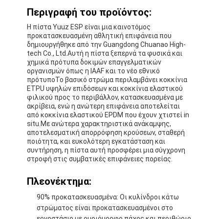
Περιγραφή του προϊόντος:
Η πίστα Yuuz ESP είναι μια καινοτόμος
προκατασκευασμένη αθλητική επιφάνεια που
δημιουργήθηκε από την Guangdong Chuanao High-
tech Co., Ltd.Αυτή η πίστα ξεπερνά τα φυσικά και
χημικά πρότυπα δοκιμών επαγγελματικών
οργανισμών όπως η IAAF και το νέο εθνικό
πρότυποΤο βασικό στρώμα περιλαμβάνει κοκκίνια
ETPU υψηλών επιδόσεων και κοκκίνια ελαστικού
φιλικού προς το περιβάλλον, κατασκευασμένα με
ακρίβεια, ενώ η ανώτερη επιφάνεια αποτελείται
από κοκκίνια ελαστικού EPDM που έχουν χτιστεί in
situ.Με ανώτερα χαρακτηριστικά ανάκαμψης,
αποτελεσματική απορρόφηση κρούσεων, σταθερή
ποιότητα, και ευκολότερη εγκατάσταση και
συντήρηση, η πίστα αυτή προσφέρει μια σύγχρονη
στροφή στις συμβατικές επιφάνειες πορείας.
Πλεονέκτημα:
90% προκατασκευασμένα: Οι κυλίνδροι κάτω
στρώματος είναι προκατασκευασμένοι στο
εργοστάσιο με ομοιόμορφο πάχος και περιθώριο