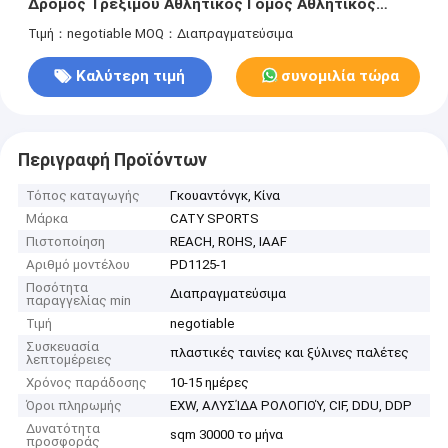
Δρόμος Τρέξιμου Αθλητικός Γόμος Αθλητικός
Δρόμος
Τιμή：negotiable
MOQ：Διαπραγματεύσιμα
Καλύτερη τιμή
συνομιλία τώρα
Περιγραφή Προϊόντων
Τόπος καταγωγής
Γκουαντόνγκ, Κίνα
Μάρκα
CATY SPORTS
Πιστοποίηση
REACH, ROHS, IAAF
Αριθμό μοντέλου
PD1125-1
Ποσότητα
Διαπραγματεύσιμα
παραγγελίας min
Τιμή
negotiable
Συσκευασία
πλαστικές ταινίες και ξύλινες παλέτες
λεπτομέρειες
Χρόνος παράδοσης
10-15 ημέρες
Όροι πληρωμής
EXW, ΑΛΥΣΊΔΑ ΡΟΛΟΓΙΟΎ, CIF, DDU, DDP
Δυνατότητα
sqm 30000 το μήνα
προσφοράς