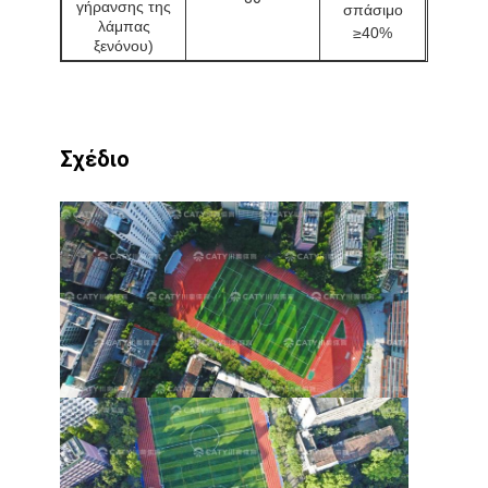
γήρανσης της
σπάσιμο
λάμπας
≥40%
ξενόνου)
Σχέδιο