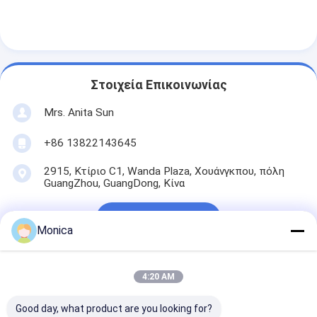
Αντιγήρανση αθλητικό ελαστικό πάτωμα
Πυροσβεστικά ελαστικά στρώματα δαπέδου
Υπόγειο από καουτσούκ για εξωτερικούς σπορ
Στοιχεία Επικοινωνίας
Mrs. Anita Sun
Monica
+86 13822143645
2915, Κτίριο C1, Wanda Plaza, Χουάνγκπου, πόλη
4:20 AM
GuangZhou, GuangDong, Κίνα
Good day, what product are you looking for?