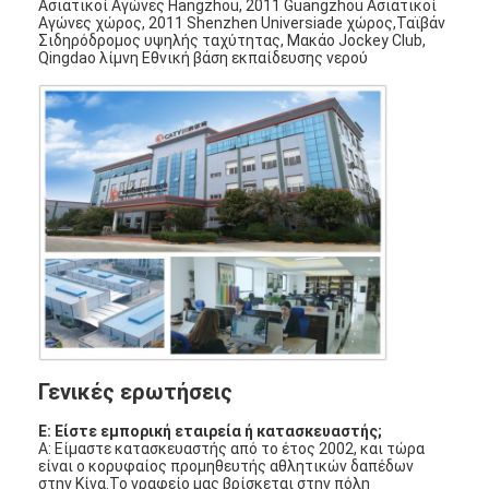
Ασιατικοί Αγώνες Hangzhou, 2011 Guangzhou Ασιατικοί
Αγώνες χώρος, 2011 Shenzhen Universiade χώρος,Ταϊβάν
Σιδηρόδρομος υψηλής ταχύτητας, Μακάο Jockey Club,
Qingdao λίμνη Εθνική βάση εκπαίδευσης νερού
Γενικές ερωτήσεις
Ε: Είστε εμπορική εταιρεία ή κατασκευαστής;
Α: Είμαστε κατασκευαστής από το έτος 2002, και τώρα
είναι ο κορυφαίος προμηθευτής αθλητικών δαπέδων
στην Κίνα.Το γραφείο μας βρίσκεται στην πόλη