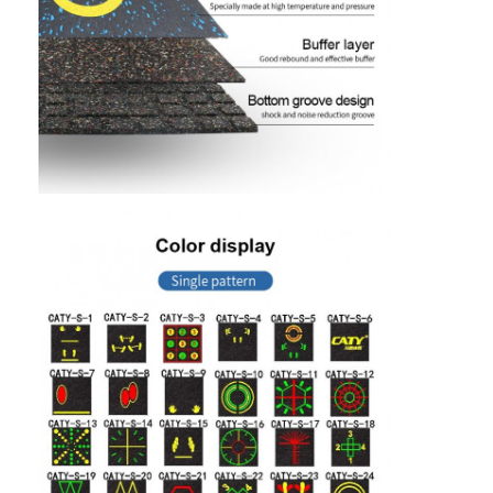
Λαστιχένιοι κόκκοι EPDM
Εμπορικά καουτσούκ
Εναρμονισμένοι πλακόστρωτοι από καουτσούκ
τεχνητή χλόη γεμάτη
Λαστιχένιοι κόκκοι SBR
Συνδέτες PU
τεχνητή χλόη τύρφης
Εγκατάσταση πίστας