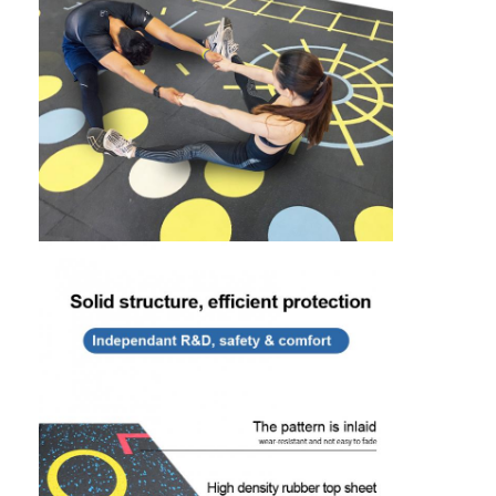
Περίπου εμείς
Γύρος εργοστασίων
Ποιοτικός έλεγχος
Μας ελάτε σε επαφή με
Ειδήσεις
συνομιλία τώρα
Υπόγεια από καουτσούκ αθλητικού τύπου
Γόμα για παιδική χαρά
Υπόγεια από καουτσούκ