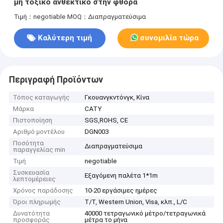
μη τοξικό ανθεκτικό στην φθορά
Τιμή：negotiable
MOQ：Διαπραγματεύσιμα
Καλύτερη τιμή
συνομιλία τώρα
Περιγραφή Προϊόντων
Τόπος καταγωγής
Γκουανγκντόνγκ, Κίνα
Μάρκα
CATY
Πιστοποίηση
SGS,ROHS, CE
Αριθμό μοντέλου
DGN003
Ποσότητα
Διαπραγματεύσιμα
παραγγελίας min
Τιμή
negotiable
Συσκευασία
Εξαγόμενη παλέτα 1*1m
λεπτομέρειες
Χρόνος παράδοσης
10-20 εργάσιμες ημέρες
Όροι πληρωμής
Τ/Τ, Western Union, Visa, κλπ., L/C
Δυνατότητα
40000 τετραγωνικό μέτρο/τετραγωνικά
προσφοράς
μέτρα το μήνα