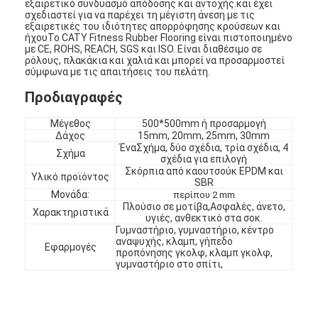
εξαιρετικό συνδυασμό απόδοσης και αντοχής.και έχει
σχεδιαστεί για να παρέχει τη μέγιστη άνεση με τις
εξαιρετικές του ιδιότητες απορρόφησης κρούσεων και
ήχουΤο CATY Fitness Rubber Flooring είναι πιστοποιημένο
με CE, ROHS, REACH, SGS και ISO. Είναι διαθέσιμο σε
ρόλους, πλακάκια και χαλιά και μπορεί να προσαρμοστεί
σύμφωνα με τις απαιτήσεις του πελάτη.
Προδιαγραφές
Μέγεθος
500*500mm ή προσαρμογή
Δάχος
15mm, 20mm, 25mm, 30mm
Ένα
Σχήμα, δύο σχέδια, τρία σχέδια, 4
Σχήμα
σχέδια για επιλογή
Σκόρπια από καουτσούκ EPDM και
Υλικό προϊόντος
SBR
Μονάδα:
περίπου 2 mm
Πλούσιο σε μοτίβα,
Ασφαλές, άνετο,
Χαρακτηριστικά
υγιές, ανθεκτικό στα σοκ.
Γυμναστήριο, γυμναστήριο, κέντρο
αναψυχής, κλαμπ, γήπεδο
Εφαρμογές
προπόνησης γκολφ, κλαμπ γκολφ,
γυμναστήριο στο σπίτι,