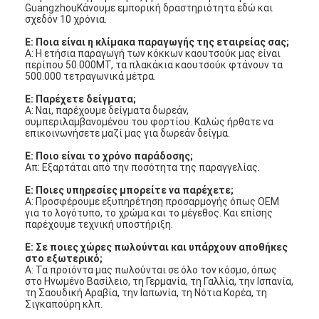
GuangzhouΚάνουμε εμπορική δραστηριότητα εδώ και
σχεδόν 10 χρόνια.
Ε: Ποια είναι η κλίμακα παραγωγής της εταιρείας σας;
Α: Η ετήσια παραγωγή των κόκκων καουτσούκ μας είναι
περίπου 50.000MT, τα πλακάκια καουτσούκ φτάνουν τα
500.000 τετραγωνικά μέτρα.
Ε: Παρέχετε δείγματα;
Α: Ναι, παρέχουμε δείγματα δωρεάν,
συμπεριλαμβανομένου του φορτίου. Καλώς ήρθατε να
επικοινωνήσετε μαζί μας για δωρεάν δείγμα.
Ε: Ποιο είναι το χρόνο παράδοσης;
Απ: Εξαρτάται από την ποσότητα της παραγγελίας.
Ε: Ποιες υπηρεσίες μπορείτε να παρέχετε;
Α: Προσφέρουμε εξυπηρέτηση προσαρμογής όπως OEM
για το λογότυπο, το χρώμα και το μέγεθος. Και επίσης
παρέχουμε τεχνική υποστήριξη.
Ε: Σε ποιες χώρες πωλούνται και υπάρχουν αποθήκες
στο εξωτερικό;
Α: Τα προϊόντα μας πωλούνται σε όλο τον κόσμο, όπως
στο Ηνωμένο Βασίλειο, τη Γερμανία, τη Γαλλία, την Ισπανία,
τη Σαουδική Αραβία, την Ιαπωνία, τη Νότια Κορέα, τη
Σιγκαπούρη κλπ.