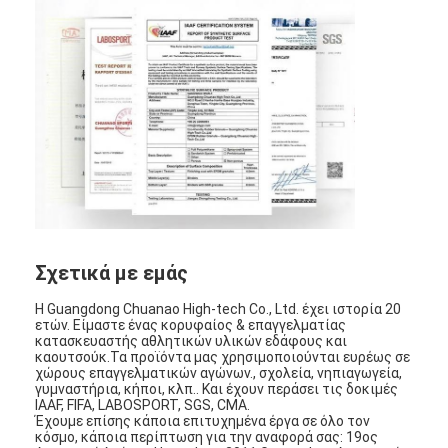
Σχετικά με εμάς
Η Guangdong Chuanao High-tech Co., Ltd. έχει ιστορία 20
ετών. Είμαστε ένας κορυφαίος & επαγγελματίας
κατασκευαστής αθλητικών υλικών εδάφους και
καουτσούκ.Τα προϊόντα μας χρησιμοποιούνται ευρέως σε
χώρους επαγγελματικών αγώνων., σχολεία, νηπιαγωγεία,
γυμναστήρια, κήποι, κλπ.. Και έχουν περάσει τις δοκιμές
IAAF, FIFA, LABOSPORT, SGS, CMA.
Έχουμε επίσης κάποια επιτυχημένα έργα σε όλο τον
κόσμο, κάποια περίπτωση για την αναφορά σας: 19ος