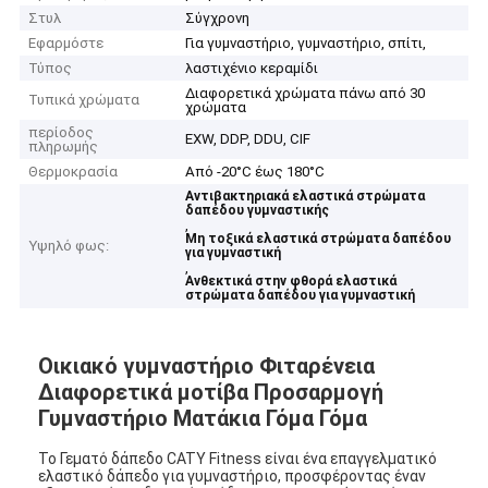
Στυλ
Σύγχρονη
Εφαρμόστε
Για γυμναστήριο, γυμναστήριο, σπίτι,
Τύπος
λαστιχένιο κεραμίδι
Διαφορετικά χρώματα πάνω από 30
Τυπικά χρώματα
χρώματα
περίοδος
EXW, DDP, DDU, CIF
πληρωμής
Θερμοκρασία
Από -20°C έως 180°C
Αντιβακτηριακά ελαστικά στρώματα
δαπέδου γυμναστικής
,
Μη τοξικά ελαστικά στρώματα δαπέδου
Υψηλό φως:
για γυμναστική
,
Ανθεκτικά στην φθορά ελαστικά
στρώματα δαπέδου για γυμναστική
Οικιακό γυμναστήριο Φιταρένεια
Διαφορετικά μοτίβα Προσαρμογή
Γυμναστήριο Ματάκια Γόμα Γόμα
Το Γεματό δάπεδο CATY Fitness είναι ένα επαγγελματικό
ελαστικό δάπεδο για γυμναστήριο, προσφέροντας έναν