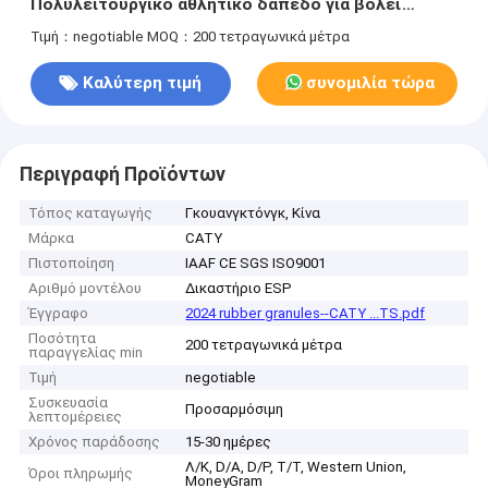
Πολυλειτουργικό αθλητικό δάπεδο για βόλεϊ
μπάσκετ μπάτμιντον σε αθλητικές εγκαταστάσεις
Τιμή：negotiable
MOQ：200 τετραγωνικά μέτρα
Αθλητικά κέντρα Πάρκα αναψυχής
Καλύτερη τιμή
συνομιλία τώρα
Περιγραφή Προϊόντων
Τόπος καταγωγής
Γκουανγκτόνγκ, Κίνα
Μάρκα
CATY
Πιστοποίηση
IAAF CE SGS ISO9001
Αριθμό μοντέλου
Δικαστήριο ESP
Έγγραφο
2024 rubber granules--CATY ...TS.pdf
Ποσότητα
200 τετραγωνικά μέτρα
παραγγελίας min
Τιμή
negotiable
Συσκευασία
Προσαρμόσιμη
λεπτομέρειες
Χρόνος παράδοσης
15-30 ημέρες
Λ/Κ, D/A, D/P, T/T, Western Union,
Όροι πληρωμής
MoneyGram