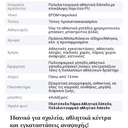
Ονομασία
Πολυλειτουργικά αθλητικά δάπεδα με
προϊόντος
επικάλυψη πυριτίου PU
Υλικό
EPDM+ακρυλικό
Τύπος
Τύπος προκατασκευασμένο
Όλα τα αθλητικά γηπέδια χρησιμοποιούν,
Αθλητισμός
μπάσκετ, μπαντμίντον, βόλεϊ,
Πράσινο/Μπλε/Κόκκινο σίδηρο/Μένγκα,
Χρώμα
κλπ. ή προσαρμοσμένο
Αθλητικές εγκαταστάσεις, αθλητικές
Χρήση
λέσχες, παιδικές χαρές, πάρκα, χώροι
αναψυχής, κατοικίες
Ποδοσφαιρικό γήπεδο,αθλητικό
Εφαρμογή
γήπεδο,μπάσκετ,πόλεις επιτραπέζιου
τένις ή πολλαπλών αθλητικών δραστηρι
Δάχος
Πάνω από 13 mm
Εξαιρετική απορρόφηση, ανθεκτική, σε
Πλεονέκτημα
όλες τις καιρικές συνθήκες, μεγάλη
διάρκεια ζωής,
μέγεθος
επιλέξιμος
,
Πλατόπεδα Πάρκα Αθλητικά δάπεδα
Υψηλό φως:
Πολυλειτουργικό αθλητικό δάπεδο
Ιδανικό για σχολεία, αθλητικά κέντρα
και εγκαταστάσεις αναψυχής!