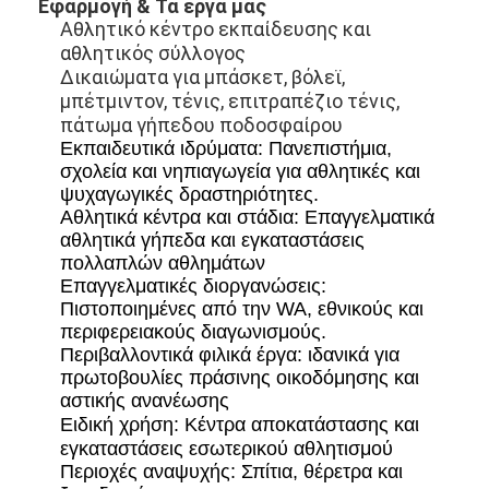
Εφαρμογή & Τα έργα μας
Περίπου εμείς
Αθλητικό κέντρο εκπαίδευσης και
αθλητικός σύλλογος
Γύρος εργοστασίων
Δικαιώματα για μπάσκετ, βόλεϊ,
μπέτμιντον, τένις, επιτραπέζιο τένις,
Ποιοτικός έλεγχος
πάτωμα γήπεδου ποδοσφαίρου
Εκπαιδευτικά ιδρύματα: Πανεπιστήμια,
Μας ελάτε σε επαφή με
σχολεία και νηπιαγωγεία για αθλητικές και
ψυχαγωγικές δραστηριότητες.
Ειδήσεις
Αθλητικά κέντρα και στάδια: Επαγγελματικά
αθλητικά γήπεδα και εγκαταστάσεις
συνομιλία τώρα
πολλαπλών αθλημάτων
Επαγγελματικές διοργανώσεις:
Πιστοποιημένες από την WA, εθνικούς και
περιφερειακούς διαγωνισμούς.
Περιβαλλοντικά φιλικά έργα: ιδανικά για
Υπόγεια από καουτσούκ αθλητικού τύπου
πρωτοβουλίες πράσινης οικοδόμησης και
αστικής ανανέωσης
Γόμα για παιδική χαρά
Ειδική χρήση: Κέντρα αποκατάστασης και
εγκαταστάσεις εσωτερικού αθλητισμού
Υπόγεια από καουτσούκ
Περιοχές αναψυχής: Σπίτια, θέρετρα και