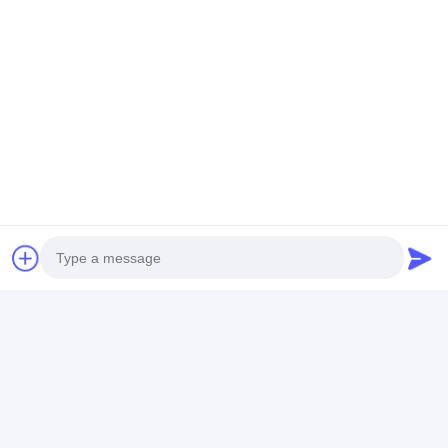
Στοιχεία Επικοινωνίας
Mrs. Anita Sun
+86 13822143645
2915, Κτίριο C1, Wanda Plaza, Χουάνγκπου, πόλη
GuangZhou, GuangDong, Κίνα
συνομιλία τώρα
Photo
Video Call
Αποκτήστε Την Καλύτερη Τιμή Για