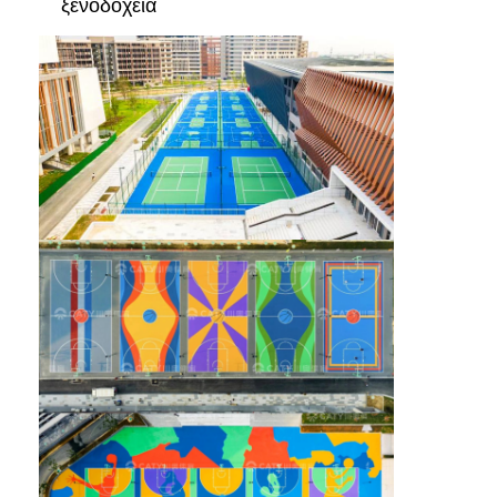
ξενοδοχεία
Λαστιχένιοι κόκκοι EPDM
Εμπορικά καουτσούκ
Εναρμονισμένοι πλακόστρωτοι από καουτσούκ
τεχνητή χλόη γεμάτη
Λαστιχένιοι κόκκοι SBR
Συνδέτες PU
τεχνητή χλόη τύρφης
Εγκατάσταση πίστας