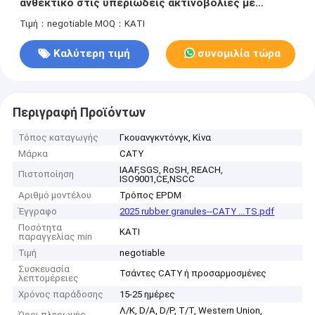
ανθεκτικό στις υπεριώδεις ακτινοβολίες με
μακροχρόνια εξωτερική απόδοση
Τιμή：negotiable
MOQ：ΚΑΤΙ
Καλύτερη τιμή
συνομιλία τώρα
Περιγραφή Προϊόντων
Τόπος καταγωγής
Γκουανγκντόνγκ, Κίνα
Μάρκα
CATY
IAAF,SGS, RoSH, REACH,
Πιστοποίηση
ISO9001,CE,NSCC
Αριθμό μοντέλου
Τρόπος EPDM
Έγγραφο
2025 rubber granules--CATY ...TS.pdf
Ποσότητα
ΚΑΤΙ
παραγγελίας min
Τιμή
negotiable
Συσκευασία
Τσάντες CATY ή προσαρμοσμένες
λεπτομέρειες
Χρόνος παράδοσης
15-25 ημέρες
Λ/Κ, D/A, D/P, T/T, Western Union,
Όροι πληρωμής