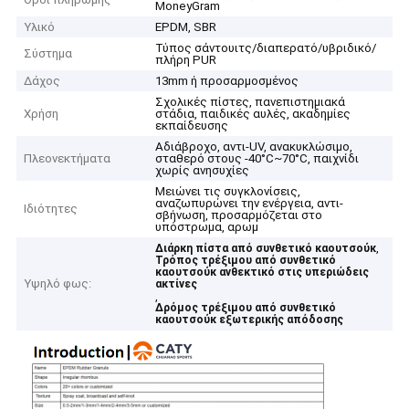
MoneyGram
Υλικό
EPDM, SBR
Τύπος σάντουιτς/διαπερατό/υβριδικό/
Σύστημα
πλήρη PUR
Δάχος
13mm ή προσαρμοσμένος
Σχολικές πίστες, πανεπιστημιακά
Χρήση
στάδια, παιδικές αυλές, ακαδημίες
εκπαίδευσης
Αδιάβροχο, αντι-UV, ανακυκλώσιμο,
Πλεονεκτήματα
σταθερό στους -40°C~70°C, παιχνίδι
χωρίς ανησυχίες
Μειώνει τις συγκλονίσεις,
αναζωπυρώνει την ενέργεια, αντι-
Ιδιότητες
σβήνωση, προσαρμόζεται στο
υπόστρωμα, αρωμ
,
Διάρκη πίστα από συνθετικό καουτσούκ
Τρόπος τρέξιμου από συνθετικό
καουτσούκ ανθεκτικό στις υπεριώδεις
Υψηλό φως:
ακτίνες
,
Δρόμος τρέξιμου από συνθετικό
καουτσούκ εξωτερικής απόδοσης