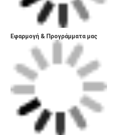
Λαστιχένιοι κόκκοι EPDM
Εμπορικά καουτσούκ
Εναρμονισμένοι πλακόστρωτοι από καουτσούκ
τεχνητή χλόη γεμάτη
Συσκευασία & Κατασκευή
Λαστιχένιοι κόκκοι SBR
Συνδέτες PU
τεχνητή χλόη τύρφης
Εγκατάσταση πίστας