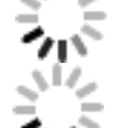
Περίπου εμείς
Γύρος εργοστασίων
Ποιοτικός έλεγχος
Μας ελάτε σε επαφή με
Ειδήσεις
συνομιλία τώρα
Εφαρμογή & Προγράμματα μας
Υπόγεια από καουτσούκ αθλητικού τύπου
Γόμα για παιδική χαρά
Υπόγεια από καουτσούκ