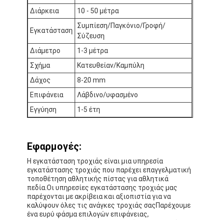
Διάρκεια
10 - 50 μέτρα
Συμπίεση/Παγκόνιο/Γροφή/
Εγκατάσταση
Σύζευση
Διάμετρο
1-3 μέτρα
Σχήμα
Κατευθείαν/Καμπύλη
Δάχος
8-20 mm
Επιφάνεια
Λάβδινο/υφασμένο
Εγγύηση
1-5 έτη
Εφαρμογές:
Η εγκατάσταση τροχιάς είναι μια υπηρεσία
Σπίτι
εγκατάστασης τροχιάς που παρέχει επαγγελματική
τοποθέτηση αθλητικής πίστας για αθλητικά
Προϊόντα
πεδία.Οι υπηρεσίες εγκατάστασης τροχιάς μας
παρέχονται με ακρίβεια και αξιοπιστία για να
καλύψουν όλες τις ανάγκες τροχιάς σαςΠαρέχουμε
Βίντεο
ένα ευρύ φάσμα επιλογών επιφάνειας,