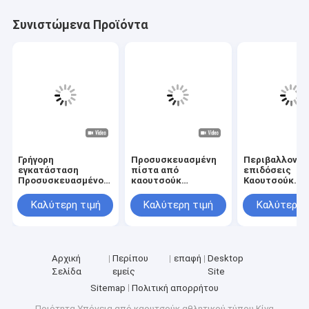
Συνιστώμενα Προϊόντα
Γρήγορη
Προσυσκευασμένη
Περιβαλλοντι
εγκατάσταση
πίστα από
επιδόσεις
Προσυσκευασμένο
καουτσούκ
Καουτσούκ
καουτσούκ Τροχιά
Προσυσκευασμένη
Αθλητική πίσ
τρέξιμο υλικό
πίστα εξωτερικού
Υβριδική άψογ
Καλύτερη τιμή
Καλύτερη τιμή
Καλύτερη 
Τροχιά τρέξιμο
αθλητισμού
επιφάνεια
Χρωματισμένα
Επιφάνεια
πλαστικός
κόκκια καουτσούκ
Συνθετική πίστα
διάδρομος
τρέξιμου
Αρχική
Περίπου
επαφή
Desktop
Σελίδα
εμείς
Site
Sitemap
Πολιτική απορρήτου
Ποιότητα
Υπόγεια από καουτσούκ αθλητικού τύπου
Κίνα