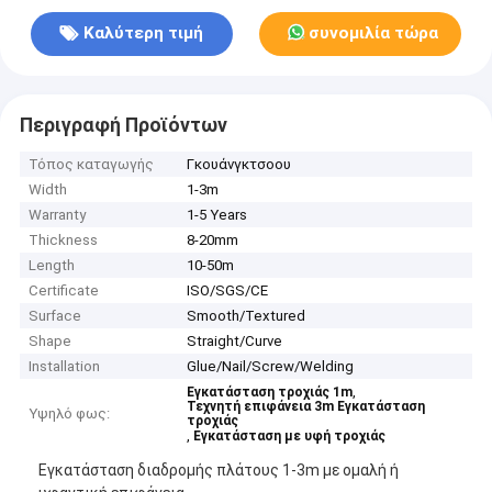
Καλύτερη τιμή
συνομιλία τώρα
Περιγραφή Προϊόντων
Τόπος καταγωγής
Γκουάνγκτσοου
Width
1-3m
Warranty
1-5 Years
Thickness
8-20mm
Length
10-50m
Certificate
ISO/SGS/CE
Surface
Smooth/Textured
Shape
Straight/Curve
Installation
Glue/Nail/Screw/Welding
,
Εγκατάσταση τροχιάς 1m
Τεχνητή επιφάνεια 3m Εγκατάσταση
Υψηλό φως:
τροχιάς
,
Εγκατάσταση με υφή τροχιάς
Εγκατάσταση διαδρομής πλάτους 1-3m με ομαλή ή