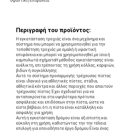
υφαντική επιφάνεια
Περιγραφή του προϊόντος:
Η εγκατάσταση τροχιάς είναι ένα μηχάνημα και
σύστημα που μπορεί να χρησιμοποιηθεί για την
τοποθέτηση τροχιάς με ομαλή ή υφαντική
επιφάνεια.και μπορεί να χρησιμοποιηθεί με ίσια ή
καμπυλωτά σχήματαΗ μέθοδος εγκατάστασης είναι
ευέλικτη, επιτρέποντας τη χρήση κόλλας, καρφιών,
βιδών ή συγκόλλησης.
Αυτό το σύστημα προσαρμογής τρέχουσας πίστας
είναι ιδανικό για αθλητικές πίστες, στάδια,
αθλητικά κέντρα και άλλες περιοχές που απαιτούν
τρέχουσες πίστες.Έχει σχεδιαστεί για να
ανταποκρίνεται στα υψηλότερα πρότυπα
ασφάλειας και επιδόσεων στην πίστα, ώστε να
είστε βέβαιοι ότι η πίστα είναι κατάλληλη και
ασφαλής για χρήση.
Αυτή η εγκατάσταση δρόμου είναι αξιόπιστη και
εύκολη στη χρήση, καθιστώντας την την τέλεια
επιλογή για οποιοδήποτε έργο δρόμου.Είναι ένας