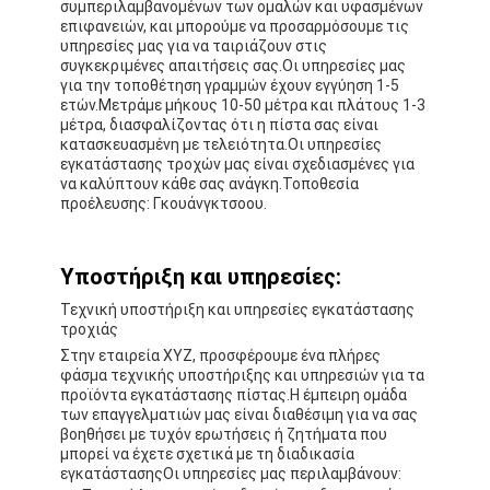
συμπεριλαμβανομένων των ομαλών και υφασμένων
Περίπου εμείς
επιφανειών, και μπορούμε να προσαρμόσουμε τις
υπηρεσίες μας για να ταιριάζουν στις
συγκεκριμένες απαιτήσεις σας.Οι υπηρεσίες μας
Γύρος εργοστασίων
για την τοποθέτηση γραμμών έχουν εγγύηση 1-5
ετών.Μετράμε μήκους 10-50 μέτρα και πλάτους 1-3
Ποιοτικός έλεγχος
μέτρα, διασφαλίζοντας ότι η πίστα σας είναι
κατασκευασμένη με τελειότητα.Οι υπηρεσίες
εγκατάστασης τροχών μας είναι σχεδιασμένες για
Μας ελάτε σε επαφή με
να καλύπτουν κάθε σας ανάγκη.Τοποθεσία
προέλευσης: Γκουάνγκτσοου.
Ειδήσεις
συνομιλία τώρα
Υποστήριξη και υπηρεσίες:
Τεχνική υποστήριξη και υπηρεσίες εγκατάστασης
τροχιάς
Στην εταιρεία XYZ, προσφέρουμε ένα πλήρες
Υπόγεια από καουτσούκ αθλητικού τύπου
φάσμα τεχνικής υποστήριξης και υπηρεσιών για τα
προϊόντα εγκατάστασης πίστας.Η έμπειρη ομάδα
Γόμα για παιδική χαρά
των επαγγελματιών μας είναι διαθέσιμη για να σας
βοηθήσει με τυχόν ερωτήσεις ή ζητήματα που
μπορεί να έχετε σχετικά με τη διαδικασία
Υπόγεια από καουτσούκ
εγκατάστασηςΟι υπηρεσίες μας περιλαμβάνουν: