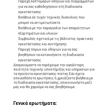
Παροχή λεπτομερών οδηγιών και διαγραμμάτων
Λαστιχένιοι κόκκοι EPDM
για να σας καθοδηγήσουν στη διαδικασία
εγκατάστασης
Εμπορικά καουτσούκ
Βοήθεια σε τυχόν τεχνικές δυσκολίες που
μπορεί να αντιμετωπίσετε
Εναρμονισμένοι πλακόστρωτοι από καουτσούκ
Βοήθεια με την παραγγελία των απαραίτητων
εξαρτημάτων και υλικών
τεχνητή χλόη γεμάτη
Συμβουλές σχετικά με τις βέλτιστες πρακτικές
εγκατάστασης και συντήρησης
Λαστιχένιοι κόκκοι SBR
Παροχή πόρων και οδηγιών για να σας
βοηθήσουν να κατανοήσετε τη διαδικασία
Συνδέτες PU
εγκατάστασης
Δεσμευόμαστε να παρέχουμε την υψηλότερη
τεχνητή χλόη τύρφης
ποιότητα τεχνικής υποστήριξης και υπηρεσιών για
τα προϊόντα εγκατάστασης πίστας.Εάν έχετε
Εγκατάσταση πίστας
οποιεσδήποτε ερωτήσεις ή χρειάζεστε βοήθεια με
τη διαδικασία εγκατάστασης, επικοινωνήστε μαζί
μας και θα χαρούμε να σας βοηθήσουμε.
Γενικά ερωτήματα: