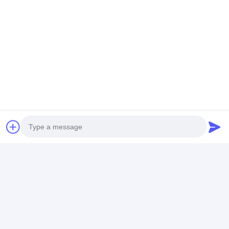
Ετήσια παραγωγή
τετραγωνικά μέτρα
χαλιά και ρολ
καουτσούκ.
Τραγούδια για
Τα
2022 Αγώνες των
Νήσων του
Ειρηνικού, το
Στάδιο Κέγκου στο
Τόγκο, ο
σιδηρόδρομος
υψηλής ταχύτητας
της Ταϊβάν, οι
Μεγάλα έργα
Ασιατικοί Αγώνες
Νεολαίας Shantou
του 2021, οι Εθνικοί
Photo
Αγώνες Shaanxi του
Video Call
2021, η Ολυμπιακή
Ολυμπιακή
Ετικέττες:
Audio Call