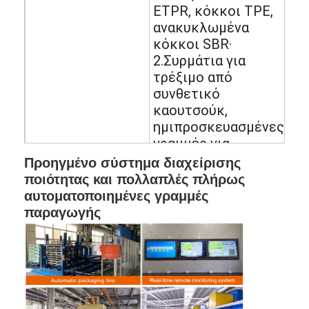
ETPR, κόκκοι TPE,
ανακυκλωμένα
κόκκοι SBR·
2.Συρμάτια για
τρέξιμο από
συνθετικό
καουτσούκ,
ημιπροσκευασμένες
γραμμές για
τρέξιμο,
Προηγμένο σύστημα διαχείρισης
ημιπροσκευασμένα
ποιότητας και πολλαπλές πλήρως
γήπεδα;
αυτοματοποιημένες γραμμές
Κύρια προϊόντα
3. εσωτερικά και
παραγωγής
εξωτερικά
ελαστικά χαλιά και
κυλίνδρια, και
γήπεδα πλακέτων·
4Προσαρμοσμένες
λύσεις για αθλητικά