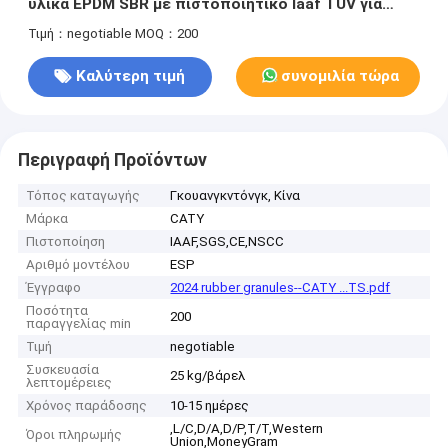
υλικά EPDM SBR με πιστοποιητικό Iaaf TUV για
αθλητικά πεδία
Τιμή：negotiable
MOQ：200
Καλύτερη τιμή
συνομιλία τώρα
Περιγραφή Προϊόντων
Τόπος καταγωγής
Γκουανγκντόνγκ, Κίνα
Μάρκα
CATY
Πιστοποίηση
IAAF,SGS,CE,NSCC
Αριθμό μοντέλου
ESP
Έγγραφο
2024 rubber granules--CATY ...TS.pdf
Ποσότητα
200
παραγγελίας min
Τιμή
negotiable
Συσκευασία
25 kg/βάρελ
λεπτομέρειες
Χρόνος παράδοσης
10-15 ημέρες
,L/C,D/A,D/P,T/T,Western
Όροι πληρωμής
Union,MoneyGram