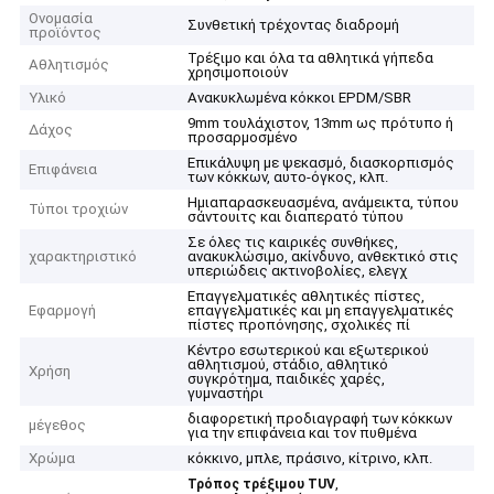
Ονομασία
Συνθετική τρέχοντας διαδρομή
προϊόντος
Τρέξιμο και όλα τα αθλητικά γήπεδα
Αθλητισμός
χρησιμοποιούν
Υλικό
Ανακυκλωμένα κόκκοι EPDM/SBR
9mm τουλάχιστον, 13mm ως πρότυπο ή
Δάχος
προσαρμοσμένο
Επικάλυψη με ψεκασμό, διασκορπισμός
Επιφάνεια
των κόκκων, αυτο-όγκος, κλπ.
Ημιαπαρασκευασμένα, ανάμεικτα, τύπου
Τύποι τροχιών
σάντουιτς και διαπερατό τύπου
Σε όλες τις καιρικές συνθήκες,
χαρακτηριστικό
ανακυκλώσιμο, ακίνδυνο, ανθεκτικό στις
υπεριώδεις ακτινοβολίες, ελεγχ
Επαγγελματικές αθλητικές πίστες,
Εφαρμογή
επαγγελματικές και μη επαγγελματικές
πίστες προπόνησης, σχολικές πί
Κέντρο εσωτερικού και εξωτερικού
αθλητισμού, στάδιο, αθλητικό
Χρήση
συγκρότημα, παιδικές χαρές,
γυμναστήρι
διαφορετική προδιαγραφή των κόκκων
μέγεθος
για την επιφάνεια και τον πυθμένα
Χρώμα
κόκκινο, μπλε, πράσινο, κίτρινο, κλπ.
,
Τρόπος τρέξιμου TUV