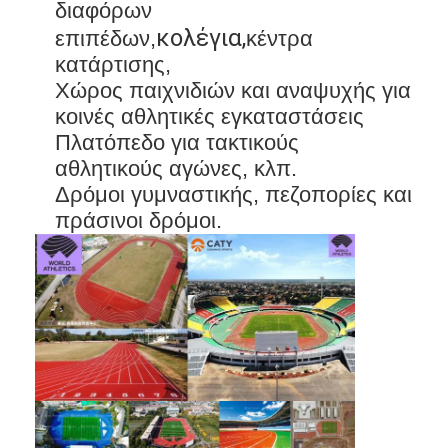
διαφόρων
Περίπου εμείς
κολέγια,
επιπέδων,
κέντρα
κατάρτισης,
Γύρος εργοστασίων
Χώρος παιχνιδιών και αναψυχής για
Ποιοτικός έλεγχος
κοινές αθλητικές εγκαταστάσεις
Πλατόπεδο για τακτικούς
Μας ελάτε σε επαφή με
αθλητικούς αγώνες, κλπ.
Δρόμοι γυμναστικής, πεζοπορίες και
Ειδήσεις
πράσινοι δρόμοι.
συνομιλία τώρα
Υπόγεια από καουτσούκ αθλητικού τύπου
Γόμα για παιδική χαρά
Υπόγεια από καουτσούκ