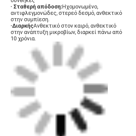
συνθήκες
Λαστιχένιοι κόκκοι EPDM
· Σταθερή απόδοση:
Ηχομονωμένο,
αντιφλεγμονώδες, στερεό δεσμό, ανθεκτικό
Εμπορικά καουτσούκ
στην συμπίεση.
·
Διαρκής
Ανθεκτικό στον καιρό, ανθεκτικό
Εναρμονισμένοι πλακόστρωτοι από καουτσούκ
στην ανάπτυξη μικροβίων, διαρκεί πάνω από
10 χρόνια.
τεχνητή χλόη γεμάτη
Λαστιχένιοι κόκκοι SBR
Συνδέτες PU
τεχνητή χλόη τύρφης
Εγκατάσταση πίστας