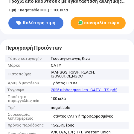
Τροχιά από καουτσούκ με εγκατάσταση αθλητικής
πίστας
Τιμή：negotiable
MOQ：100 κιλά
Καλύτερη τιμή
συνομιλία τώρα
Περιγραφή Προϊόντων
Τόπος καταγωγής
Γκουανγκντόνγκ, Κίνα
Μάρκα
CATY
IAAF,SGS, RoSH, REACH,
Πιστοποίηση
ISO9001,CE,NSCC
Αριθμό μοντέλου
Τρόπος EPDM
Έγγραφο
2025 rubber granules--CATY ...TS.pdf
Ποσότητα
100 κιλά
παραγγελίας min
Τιμή
negotiable
Συσκευασία
Τσάντες CATY ή προσαρμοσμένες
λεπτομέρειες
Χρόνος παράδοσης
15-25 ημέρες
Λ/Κ, D/A, D/P, T/T, Western Union,
Όροι πληρωμής