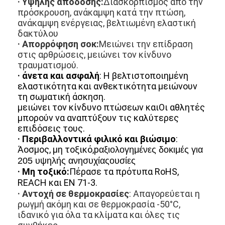
· Υψηλής απόδοσης:
Διασκορπισμός από την
Περίπου εμείς
πρόσκρουση, ανάκαμψη κατά την πτώση,
ανάκαμψη ενέργειας, βελτιωμένη ελαστική
Γύρος εργοστασίων
δακτύλου
· Απορρόφηση σοκ:
Μειώνει την επίδραση
στις αρθρώσεις, μειώνει τον κίνδυνο
Ποιοτικός έλεγχος
τραυματισμού.
· άνετα και ασφαλή
: Η βελτιστοποιημένη
Μας ελάτε σε επαφή με
ελαστικότητα και ανθεκτικότητα μειώνουν
τη σωματική άσκηση.
Ειδήσεις
μειώνει τον κίνδυνο πτώσεων και
Οι αθλητές
μπορούν να αναπτύξουν τις καλύτερες
συνομιλία τώρα
επιδόσεις τους.
· Περιβαλλοντικά φιλικό και βιώσιμο
:
Άοσμος, μη τοξικό,p
αξιολογημένες δοκιμές για
205 υψηλής ανησυχίας
ουσίες
Υπόγεια από καουτσούκ αθλητικού τύπου
· Μη τοξικό:
Πέρασε τα πρότυπα RoHS,
REACH και EN 71-3.
Γόμα για παιδική χαρά
· Αντοχή σε θερμοκρασίες
: Απαγορεύεται η
ρωγμή ακόμη και σε θερμοκρασία -50°C,
Υπόγεια από καουτσούκ
ιδανικό για όλα τα κλίματα και όλες τις