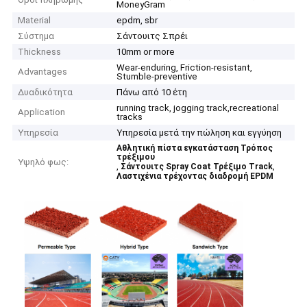
MoneyGram
Material
epdm, sbr
Σύστημα
Σάντουιτς Σπρέι
Thickness
10mm or more
Wear-enduring, Friction-resistant,
Advantages
Stumble-preventive
Δυαδικότητα
Πάνω από 10 έτη
running track, jogging track,recreational
Application
tracks
Υπηρεσία
Υπηρεσία μετά την πώληση και εγγύηση
Αθλητική πίστα εγκατάσταση Τρόπος
τρέξιμου
Υψηλό φως:
,
,
Σάντουιτς Spray Coat Τρέξιμο Track
Λαστιχένια τρέχοντας διαδρομή EPDM