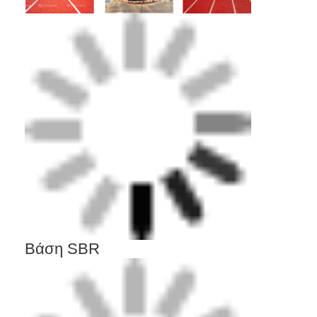
Βάση SBR