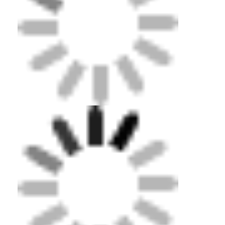
Λαστιχένιοι κόκκοι EPDM
αποκατάστασης, κέντρα δραστηριότητας για
ηλικιωμένους
· Δρόμος και πεζοδρόμια:
Εξωτερικές
Εμπορικά καουτσούκ
περιοχές αναψυχής, πεζοδρόμια, υπαίθριες
περιοχές γυμναστικής, ποδηλατόδρομοι, κλπ.
Εναρμονισμένοι πλακόστρωτοι από καουτσούκ
τεχνητή χλόη γεμάτη
Λαστιχένιοι κόκκοι SBR
Συνδέτες PU
τεχνητή χλόη τύρφης
Εγκατάσταση πίστας