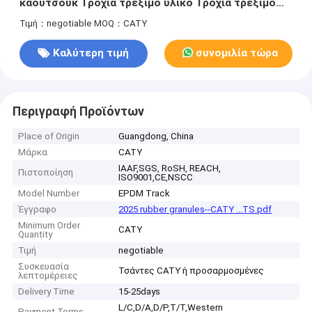
καουτσούκ Τροχιά τρέξιμο υλικό Τροχιά τρέξιμο
Χρωματισμένα κόκκια καουτσούκ
Τιμή：negotiable
MOQ：CATY
Καλύτερη τιμή
συνομιλία τώρα
Περιγραφή Προϊόντων
Place of Origin
Guangdong, China
Μάρκα
CATY
IAAF,SGS, RoSH, REACH,
Πιστοποίηση
ISO9001,CE,NSCC
Model Number
EPDM Track
Έγγραφο
2025 rubber granules--CATY ...TS.pdf
Minimum Order
CATY
Quantity
Τιμή
negotiable
Συσκευασία
Τσάντες CATY ή προσαρμοσμένες
λεπτομέρειες
Delivery Time
15-25days
L/C,D/A,D/P,T/T,Western
Payment Terms