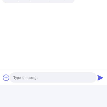
να ελαχιστοποιήσει τη σωματική άσκηση,
αποτρέποντας την
Οι αθλητές προστατεύονται από τις πτώσεις
και τους τραυματισμούς και βοηθούν τους
αθλητές να παίξουν πλήρως για να επιτύχουν
τις καλύτερες επιδόσεις.
Photo