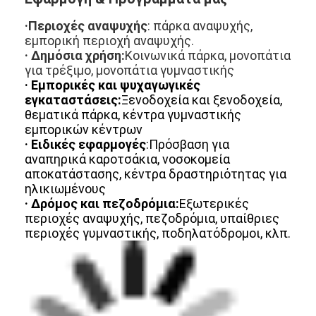
Πλεονεκτήματα
· Φωτεινά και πλούσια χρώματα
:
Αντιγήρανση με σταθερή λάμψη και
διαθέσιμη σε 20 έντονα χρώματα για να
ταιριάζει σε οποιοδήποτε σχέδιο.
· Αδιάβροχο σε υπεριώδη ακτινοβολία και
καιρικές συνθήκες
Ανθεκτικό στην γήρανση,
στο όζον,
Η διάβρωση και οι ακραίες
οξείδωση,
καιρικές συνθήκες.
· Διαρκής και ασφαλής
: Η υψηλή αντοχή στη
τράβηξη και η επιμήκυνση κατά το σπάσιμο